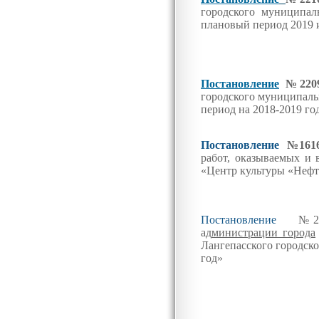
городского муниципа
плановый период 2019 
Постановление
№2209
городского муниципаль
период на 2018-2019 го
Постановление
№161
работ, оказываемых и
«Центр культуры «Неф
Постановление
№22
ад
министрации
города
Лангепасского городск
год»