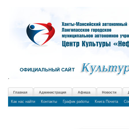
.
Главная
Администрация
Афиша
Новости
Как нас найти
Контакты
График работы
Книга Почета
Со