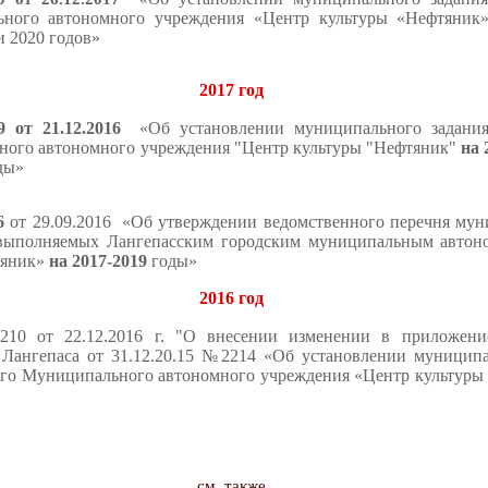
льного автономного учреждения «Центр культуры «Нефтяни
и 2020 годов»
2017 год
 от 21.12.2016
«Об установлении муниципального задания 
ного автономного учреждения "Центр культуры "Нефтяник"
на 
ды»
6
от 29.09.2016 «
Об утверждении ведомственного перечня му
 выполняемых Лангепасским городским муниципальным авто
тяник»
на
2017-2019
годы»
2016 год
10 от 22.12.2016 г.
"О внесении изменении в приложени
Лангепаса от 31.12.20.15 №2214 «Об установлении муниципа
ого Муниципального автономного учреждения «Центр культуры
см. также