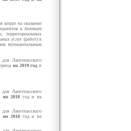
 затрат на оказание
ициентов к базовым
ы, территориальных
ных услуг (работ) в
ким муниципальным
 для Лангепасского
период
на 2019 год
и
 для Лангепасского
к»
на 2018
год и на
 для Лангепасского
к»
на 2018
год и на
 для Лангепасского