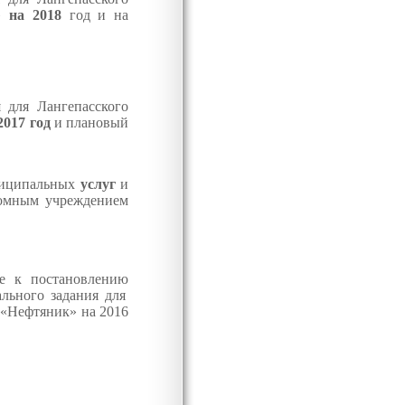
к»
на 2018
год и на
для Лангепасского
2017 год
и плановый
ниципальных
услуг
и
номным учреждением
е к постановлению
льного задания для
 «Нефтяник» на 2016