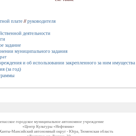
тной плате
//
руководителя
йственной деятельности
уги
е задание
лнении муниципального задания
рат
учреждения и об использовании закрепленного за ним имущества
я (за год)
граммы
епасское городское муниципальное автономное учреждение
«Центр Культуры «Нефтяник»
анты-Мансийский автономный округ - Югра, Тюменская область