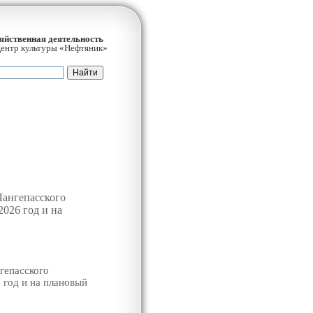
яйственная деятельность
нтр культуры «Нефтяник»
Лангепасского
202
6
год и на
гепасского
 год и на плановый