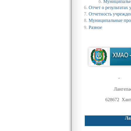
б
.
Муниципальн
6.
Отчет о результатах
7.
Отчетность учрежден
8
.
Муниципальные пр
9
.
Разное
Лангепа
628672 Хант
Ла