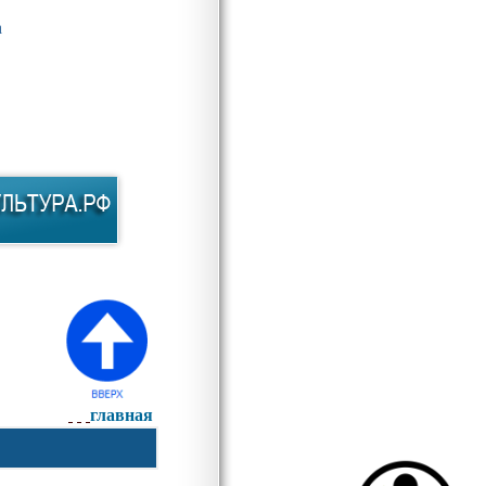
а
главная
е