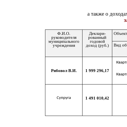
а также о дохода
з
Ф.И.О.
Деклари-
Объект
руководителя
рованный
муниципального
годовой
Вид об
учреждения
доход (руб.)
Кварт
Рябовол В.И.
1 999 296,17
Кварт
Супруга
1 491 010,42