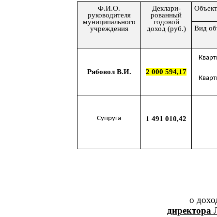
Ф.И.О.
Деклари-
Объект
руководителя
рованный
муниципального
годовой
Вид об
учреждения
доход (руб.)
Кварт
Рябовол В.И.
2 000 594,17
Кварт
Супруга
1 491 010,42
о дохо
директора
Л