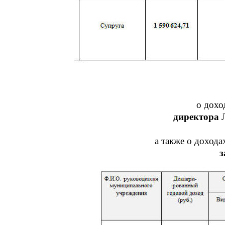
о дохо
директора
Л
а также о дохода
з