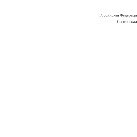
Российская Федераци
Лангепасс