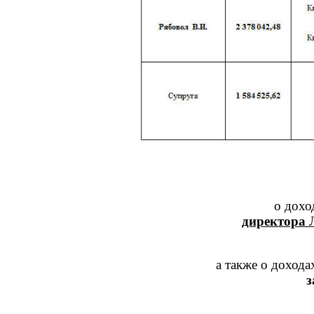
о дохо
директора
Л
а также о дохода
з