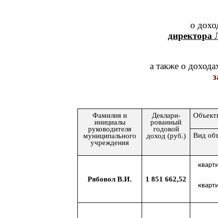
о дохо
директора
Л
а также о дохода
з
Фамилия и
Деклари-
Объект
инициалы
рованный
руководителя
годовой
Вид об
муниципального
доход (руб.)
учреждения
кварт
Рябовол В.И.
1 851 662,52
кварт