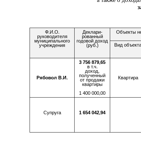
з
Ф.И.О.
Деклари-
Объекты н
руководителя
рованный
муниципального
годовой доход
Вид объект
учреждения
(руб.)
3 756 879,65
в т.ч.
доход,
полученный
Рябовол В.И.
Квартира
от продажи
квартиры
1 400 000,00
Супруга
1 654 042,94