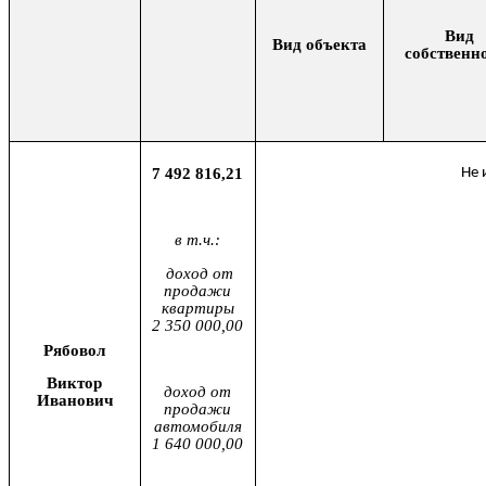
Вид
Вид объекта
собственн
7 492 816,21
Не 
в т.ч.:
доход от
продажи
квартиры
2 350 000,00
Рябовол
Виктор
доход от
Иванович
продажи
автомобиля
1 640 000,00