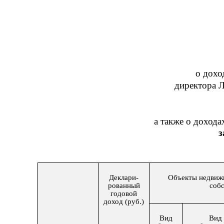
о до
хо
директора 
а также о дохода
з
Деклари-
Объекты недвиж
рованный
соб
годовой
доход (руб.)
Вид
Вид