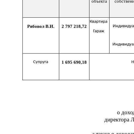
объекта
собствен
Квартира
Рябовол В.И.
2 797 218,72
Индивидуа
Гараж
Индивидуа
Супруга
1 695 690,18
Н
о до
хо
директора 
а также о дохода