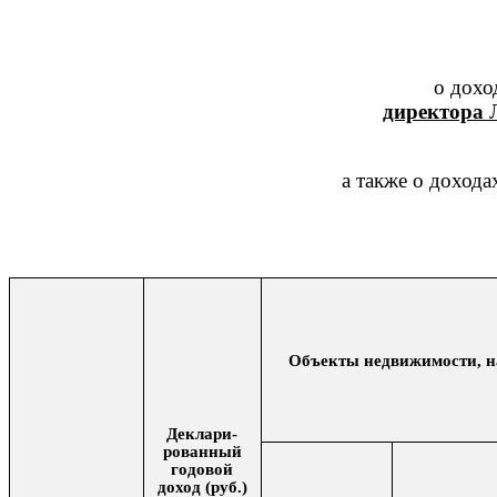
о дохо
директора
Л
а также о дохода
Объекты недвижимости, н
Деклари-
рованный
годовой
доход (руб.)