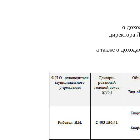
о до
хо
директора 
а также о дохода