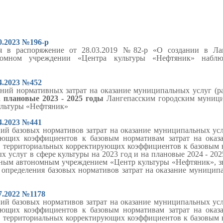
0.2023 №196-р
я в распоряжение от 28.03.2019 №82-р
«О создании в Лан
номном учреждении «Центра культуры «Нефтяник» наблюд
04.2023 №452
ений н
ормативных затрат на оказание муниципальных услуг (ра
а плановые 202
3 - 2025 годы
Лангепасским городским муниц
ультуры «Нефтяник»
4
.2023 №441
ий базовых нормативов затрат на оказание муниципальных усл
ующих коэффициентов к базовым нормативам затрат на ока
ы, территориальных корректирующих коэффициентов к базовым 
 услуг в сфере культуры на 2023 год и на плановые 2024 - 20
ным автономным учреждением «Центр культуры «Нефтяник», з
 определения базовых нормативов затрат на оказание муницип
7.2022 №1178
ий базовых нормативов затрат на оказание муниципальных усл
ующих коэффициентов к базовым нормативам затрат на ока
ы, территориальных корректирующих коэффициентов к базовым 