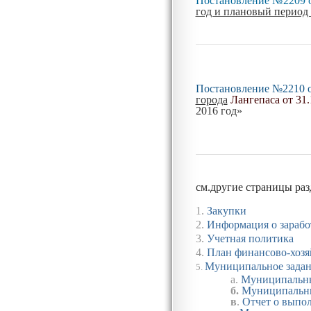
Постановление
№2209 о
год и плановый период 
Постановление №2210 от
города
Лангепаса от 31
2016 год»
см.другие страницы ра
1.
Закупки
2.
Информация о зарабо
3.
Учетная политика
4.
План финансово-хозя
Муниципальное зада
5.
а
.
Муниципальны
б.
Муниципальны
в
.
Отчет о выпо