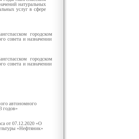
начений натуральных
альных услуг в сфере
нгспасском городском
о совета и назначении
нгспасском городском
о совета и назначении
ного автономного
3 годов»
а от 07.12.2020 «О
ультуры «Нефтяник»