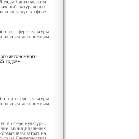
5 го
ды
Лангепасским
начений натуральных
альных услуг в сфере
бот) в сфере культуры
ипальным автономным
ного автономного
025
годов»
бот) в сфере культуры
ципальным автономным
уг в сфере культуры,
зание муниципальных
нормативам затрат на
24 годы Лангепасским