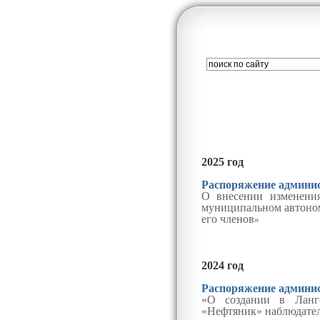
2
025
год
Распоряжение админист
О внесении изменени
муниципальном автоном
его членов
»
2
024
год
Распоряжение админист
«О создании в Ланг
«Нефтяник» наблюдатель