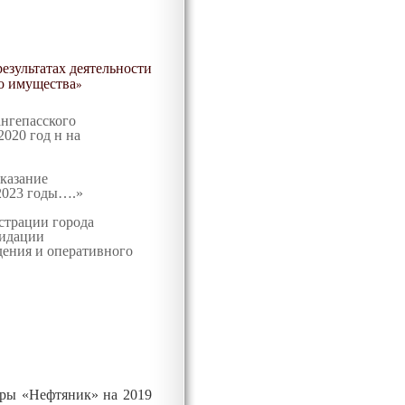
езультатах деятельности
о имущества
»
нгепасского
020 год н на
казание
 2023 годы…
.»
страции города
видации
дения и оперативного
ры «Нефтяник» на 2019