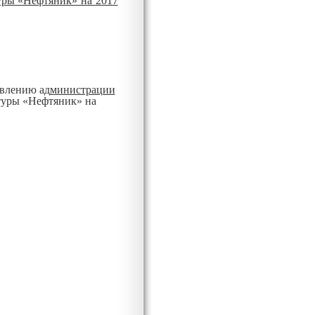
уры «Нефтяник» на 2017
овлению ад
министрации
туры «Нефтяник» на