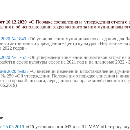
от 10.12.2020
«О Порядке составления и утверждения отчета о р
ения и об использовании закрепленного за ним муниципальног
.2020 № 1849
«Об установлении муниципального задания для Ла
ного автономного учреждения «Центр культуры «Нефтяник» на 2
и 2022 годов»
.2020 № 1767
«Об утверждении значений нормативов затрат на о
абот) в сфере культуры сфере на 2021 год и па плановые 2022 -
юня 2020 №837
«О внесении изменений в постановление админи
16 № 250 «Об утверждении Положения о порядке списания и лик
ва города Лангепаса, переданного на праве хозяйственного ве
.06.2019)
ие
т 25.03.2019
«Об установлении МЗ для ЛГ МАУ
«Центр культу