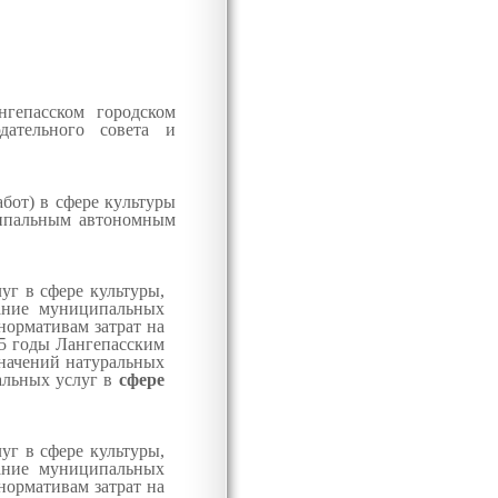
гепасском городском
ательного совета и
бот) в сфере культуры
ипальным автономным
уг в сфере культуры,
зание муниципальных
нормативам затрат на
25 годы Лангепасским
начений натуральных
альных услуг в
сфере
уг в сфере культуры,
зание муниципальных
нормативам затрат на