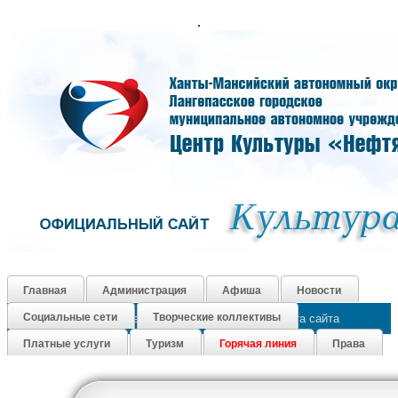
.
Главная
Администрация
Афиша
Новости
Социальные сети
Творческие коллективы
Как нас найти
Контакты
График работы
Карта сайта
Платные услуги
Туризм
Горячая линия
Права