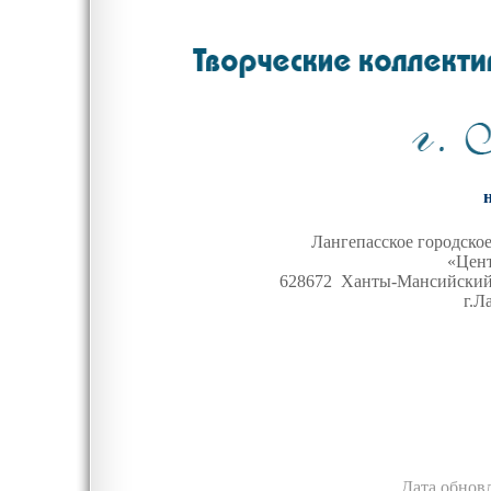
Лангепасское городск
«Цен
628672 Ханты-Мансийский 
г.Л
Дата обнов