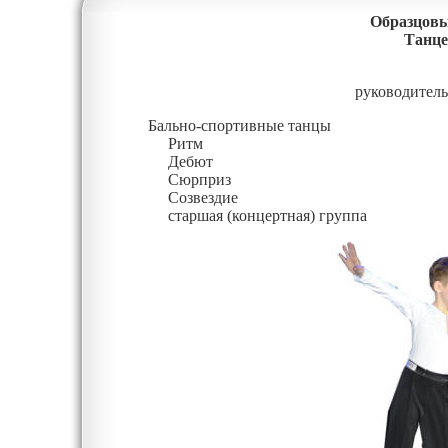
Образцовы
Танце
руководител
Бально-спортивные танцы
Ритм
Дебют
Сюрприз
Созвездие
старшая (концертная) группа