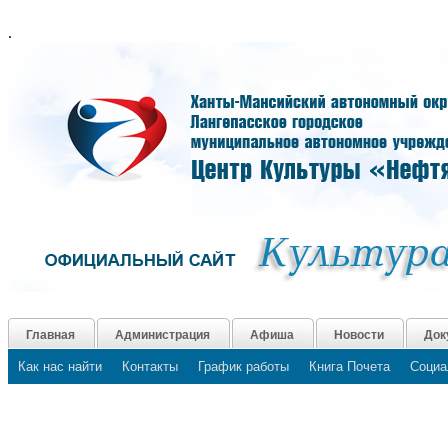
.
Главная
Администрация
Афиша
Новости
Док
Как нас найти
Контакты
График работы
Книга Почета
Социа