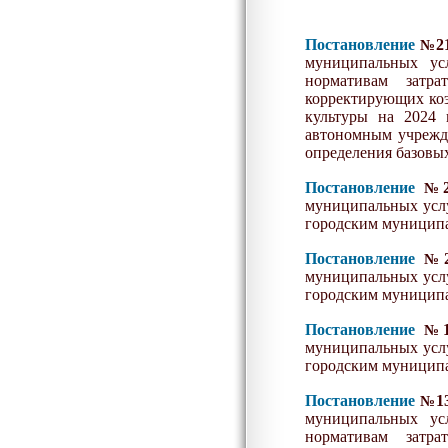
Постановление
2
№
муниципальных ус
нормативам затр
корректирующих коэ
культуры на 20
24
г
автономным учрежд
определения базовых
Постановление
№
муниципальных услуг
городским муницип
Постановление
№
муниципальных услуг
городским муницип
Постановление
№
муниципальных услуг
городским муницип
Постановление
1
№
муниципальных ус
нормативам затр