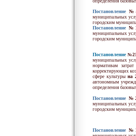
определения базовых
Постановление
№4
муниципальных услу
городским муницип
Постановление
№1
муниципальных услу
городским муницип
Постановление
2
№
муниципальных услу
нормативам затрат
корректирующих коэ
сфере культуры
на 
автономным учрежд
определения базовых
Постановление
№
муниципальных услу
городским муницип
Постановление
№1
муниципальных услу