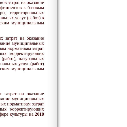
ов затрат на оказание
ффициентов к базовым
ры, территориальных
льных услуг (работ) в
дским муниципальным
х затрат на оказание
казание муниципальных
вым нормативам затрат
ьных корректирующих
(работ), натуральных
пальных услуг (работ)
одским муниципальным
 затрат на оказание
казание муниципальных
вых нормативам затрат
ьных корректирующих
сфере культуры на
2018