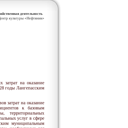
яйственная деятельность
ентр культуры «Нефтяник»
х затрат на оказание
2
8
годы Лангепасским
ов затрат на оказание
фициентов к базовым
ы, территориальных
альных услуг в сфере
ским муниципальным