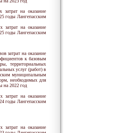
ы на 2023 год
х затрат на оказание
025 годы Лангепасским
х затрат на оказание
025 годы Лангепасским
ов затрат на оказание
ффициентов к базовым
ры, территориальных
льных услуг (работ) в
дским муниципальным
орм, необходимых для
ы на 202
2
год
х затрат на оказание
2
4
годы Лангепасским
х затрат на оказание
023 годы Лангепасским