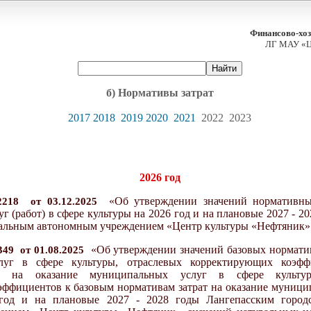
Финансово-хоз
ЛГ МАУ «Ц
б
)
Нормативы затрат
2017
2018
2019
2020
2021
2022
2023
202
6
год
«
Об утверждении значений нормативны
2218
от
03
.12.20
25
 (работ) в сфере культуры на 20
26
год и на плановые 202
7
- 20
альным автономным учреждением «Центр культуры «Нефтяник»
«
Об утверждении значений базовых норматив
349
от
01
.
08
.20
25
луг в сфере культуры, отраслевых корректирующих коэф
ат на оказание муниципальных услуг в сфере культур
ффициентов к базовым нормативам затрат на оказание муницип
од и на плановые 202
7
- 202
8
годы Лангепасским город