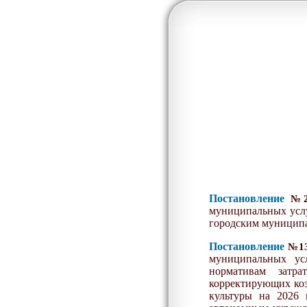
Постановление
№
муниципальных услуг
городским муницип
Постановление
№
1
муниципальных ус
нормативам затр
корректирующих коэ
культуры на 20
26
г