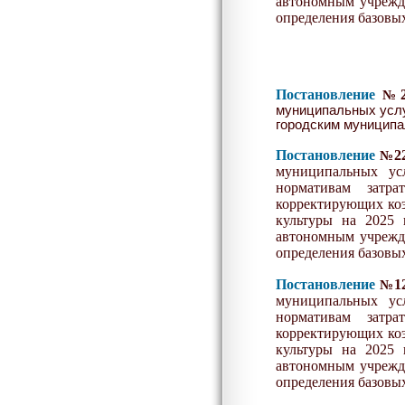
автономным учрежд
определения базовых
Постановление
№
муниципальных услу
городским муницип
Постановление
2
№
муниципальных ус
нормативам затр
корректирующих коэ
культуры на 20
25
г
автономным учрежд
определения базовых
Постановление
1
№
муниципальных ус
нормативам затр
корректирующих коэ
культуры на 20
2
5
г
автономным учрежд
определения базовых