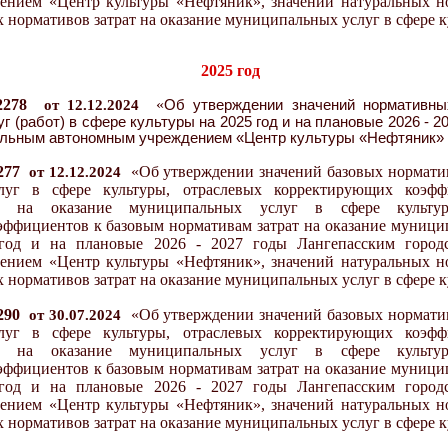
ением «Центр культуры «Нефтяник», значений натуральных н
 нормативов затрат на оказание муниципальных услуг в сфере к
202
5
год
2278
«
от 12.12.20
24
Об утверждении значений нормативны
г (работ) в сфере культуры на 20
2
5
год и на плановые 2026 - 2
альным автономным учреждением «Центр культуры «Нефтяник»
277
«
Об утверждении значений базовых норматив
от 12.12.20
24
луг в сфере культуры, отраслевых корректирующих коэф
ат на оказание муниципальных услуг в сфере культур
ффициентов к базовым нормативам затрат на оказание муницип
од и на плановые 2026 - 2027 годы Лангепасским город
ением «Центр культуры «Нефтяник», значений натуральных н
 нормативов затрат на оказание муниципальных услуг в сфере к
290
«
Об утверждении значений базовых норматив
от
3
0.07.20
24
луг в сфере культуры, отраслевых корректирующих коэф
ат на оказание муниципальных услуг в сфере культур
ффициентов к базовым нормативам затрат на оказание муницип
од и на плановые 2026 - 2027 годы Лангепасским город
ением «Центр культуры «Нефтяник», значений натуральных н
 нормативов затрат на оказание муниципальных услуг в сфере к