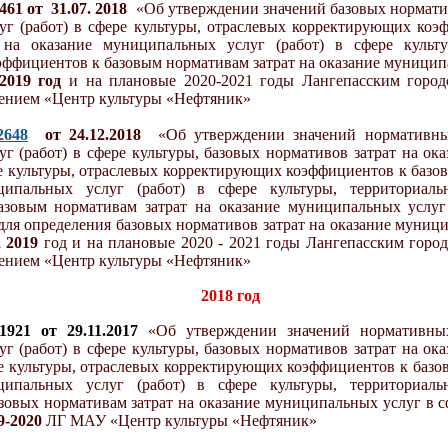
61 от 31.07. 2018
«
Об утверждении значений базовых норматив
г (работ) в сфере культуры, отраслевых корректирующих коэ
 на оказание муниципальных услуг (работ) в сфере культу
ффициентов к базовым нормативам затрат на оказание муниципа
 2019 год
и на плановые 2020-2021
годы Лангепасским горо
ением «Центр культуры «Нефтяник»
2648
от 24.12.2018
«
Об утверждении значений нормативны
г (работ) в сфере культуры, базовых нормативов затрат на о
ере культуры, отраслевых корректирующих коэффициентов к базо
ципальных услуг (работ) в сфере культуры, территориал
зовым нормативам затрат на оказание муниципальных услуг 
для определения базовых нормативов затрат на оказание муници
 2019
год и на плановые 2020 - 2021 годы Лангепасским гор
ением «Центр культуры «Нефтяник»
2018 год
921 от 29.11.2017
«Об утверждении значений нормативных
г (работ) в сфере культуры, базовых нормативов затрат на о
ере культуры, отраслевых корректирующих коэффициентов к базо
ципальных услуг (работ)
в сфере культуры, территориал
зовых нормативам затрат на оказание муниципальных услуг в 
9-2020
ЛГ МАУ «Центр культуры «Нефтяник»