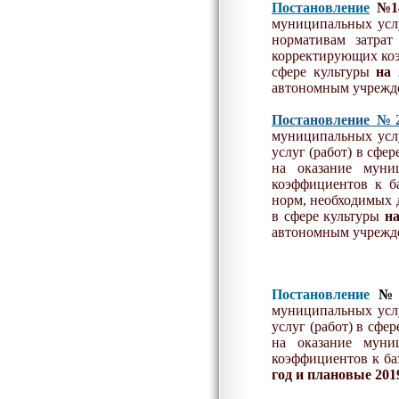
Постановление
№14
муниципальных услу
нормативам затрат
корректирующих коэ
сфере культуры
на
автономным учрежд
Постановление №
муниципальных услу
услуг (работ) в сф
на оказание муни
коэффициентов к ба
норм, необходимых 
в сфере культуры
на
автономным учрежд
Постановление
№1
муниципальных услу
услуг (работ) в сф
на оказание муни
коэффициентов к ба
год и плановые 201