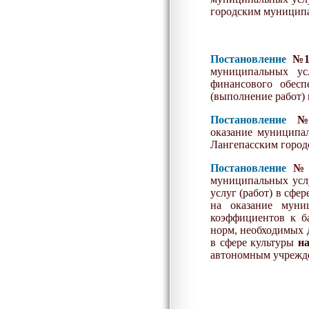
городским муницип
Постановление
№1
муниципальных ус
финансового обесп
(выполнение работ)
Постановление
№2
оказание муниципал
Лангепасским горо
Постановление
№1
муниципальных услу
услуг (работ) в сф
на оказание муни
коэффициентов к ба
норм, необходимых 
в сфере культуры
на
автономным учрежд