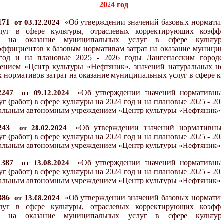
202
4
год
171
«
Об утверждении значений базовых норматив
от
03
.
12
.20
24
луг в сфере культуры, отраслевых корректирующих коэф
ат на оказание муниципальных услуг в сфере культур
ффициентов к базовым нормативам затрат на оказание муницип
од и на плановые 202
5
- 202
6
годы Лангепасским город
ением «Центр культуры «Нефтяник», значений натуральных н
 нормативов затрат на оказание муниципальных услуг в сфере к
2247
«
Об утверждении значений нормативны
от
09
.
12
.20
24
 (работ) в сфере культуры на 20
24
год и на плановые 202
5
- 20
альным автономным учреждением «Центр культуры «Нефтяник»
243
«
Об утверждении значений нормативных
от
28
.
02
.20
24
 (работ) в сфере культуры на 20
24
год и на плановые 202
5
- 20
альным автономным учреждением «Центр культуры «Нефтяник»
1387
«
Об утверждении значений нормативны
от
13
.
08
.20
24
 (работ) в сфере культуры на 20
24
год и на плановые 202
5
- 20
альным автономным учреждением «Центр культуры «Нефтяник»
386
«
Об утверждении значений базовых норматив
от
13
.
08
.20
24
луг в сфере культуры, отраслевых корректирующих коэф
ат на оказание муниципальных услуг в сфере культур