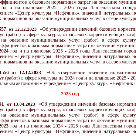
ффициентов к базовым нормативам затрат на оказание муницип
од и на плановые 202
5
- 202
6
годы Лангепасским город
ением «Центр культуры «Нефтяник», значений натуральных н
 нормативов на оказание муниципальных услуг в сфере культур
557
«
Об утверждении значений базовых норматив
от
12
.
12
.20
23
г (работ) в сфере культуры, отраслевых корректирующих коэ
 на оказание муниципальных услуг (работ) в сфере культу
ффициентов к базовым нормативам затрат на оказание муниципа
20
24
год и на плановые 202
5
- 202
6
годы Лангепасским горо
ением «Центр культуры «Нефтяник», значений натуральных н
 нормативов на оказание муниципальных услуг в сфере культур
1
556
от
12
.12.202
3
«
Об утверждении значений нормати
вны
г (работ) в сфере культуры
на 202
4
год и на плановые 202
5
- 20
альным автономным учреждением «Центр культуры «Нефтяник»
202
3
год
41
«
Об утверждении значений базовых норматив
от
13
.
04
.20
23
г (работ) в сфере культуры, отраслевых корректирующих коэ
 на оказание муниципальных услуг (работ) в сфере культу
ффициентов к базовым нормативам затрат на оказание муниципа
20
23
год и на плановые 202
4
- 202
5
годы Лангепасским горо
ением «Центр культуры «Нефтяник», значений натуральных н