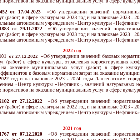
 нормативов на оказание муниципальных услуг в сфере культур
52 от 17.04.2023
«
Об утверждении значений нормати
вны
г (работ) в сфере культуры
на 2023 год и на плановые 2023 - 2
альным автономным учреждением «Центр культуры «Нефтяник»
883 от 29.11.2022
«
Об утверждении значений нормати
вны
г (работ) в сфере культуры
на 2023 год и на плановые 2023 - 2
альным автономным учреждением «Центр культуры «Нефтяник»
202
2
год
101
«
Об утверждении значений базовых норматив
от
27
.
12
.20
22
г (работ) в сфере культуры, отраслевых корректирующих коэ
 на оказание муниципальных услуг (работ) в сфере культу
ффициентов к базовым нормативам затрат на оказание муниципа
20
22
год и на плановые 202
3
- 202
4
годы Лангепасским горо
ением «Центр культуры «Нефтяник», значений натуральных н
 нормативов на оказание муниципальных услуг в сфере культур
2102
от 2
7
.1
2
.2022
«
Об утверждении значений нормати
вны
г (работ) в сфере культуры
на 202
2
год и на плановые 2023 - 20
альным автономным учреждением «Центр культуры «Нефтяник»
2021 год
767 от 07.12.2020
«
Об утверждении значений нормати
вны
г (работ) в сфере культуры
на 2021 год и на плановые 2022 - 2