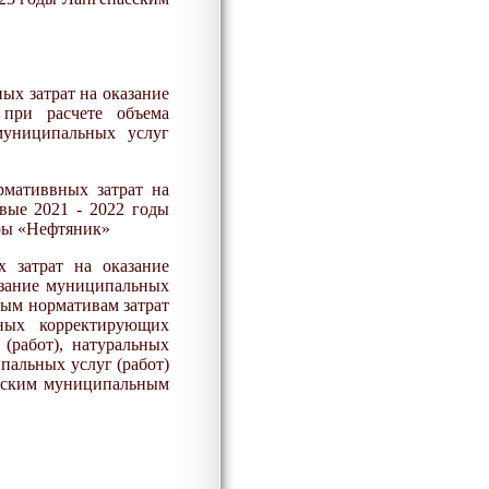
ых затрат на оказание
 при расчете объема
муниципальных услуг
рматив
вных
затрат на
вые 2021 - 2022 годы
ры «Нефтяник»
 затрат на оказание
казание муниципальных
вым нормативам затрат
ьных корректирующих
(работ), натуральных
пальных услуг (работ)
одским муниципальным