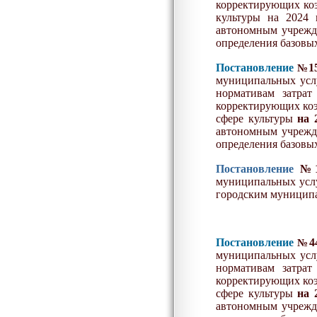
корректирующих коэ
культуры на 20
24
г
автономным учрежд
определения базовых
Постановление
1
№
муниципальных услу
нормативам затрат
корректирующих коэ
сфере культуры
на 
автономным учрежд
определения базовых
Постановление
№
муниципальных услу
городским муницип
Постановление
4
№
муниципальных услу
нормативам затрат
корректирующих коэ
сфере культуры
на 
автономным учрежд