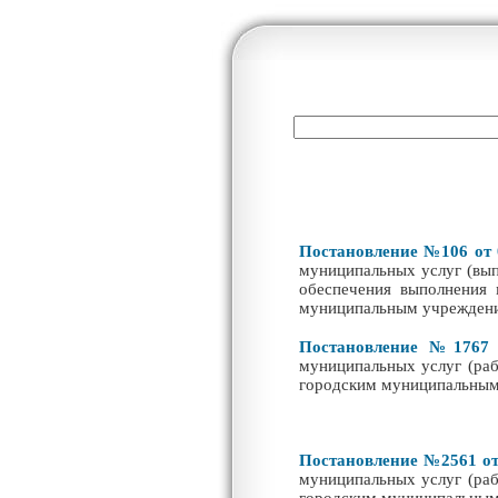
Постановлени
е
№106 от 
муниципальных услуг (вып
обеспечения выполнения 
муниципальным учреждени
Постановлен
и
е
№1767 о
муниципальных услуг (ра
городским муниципальным
Постановление №2561 от
муниципальных услуг (ра