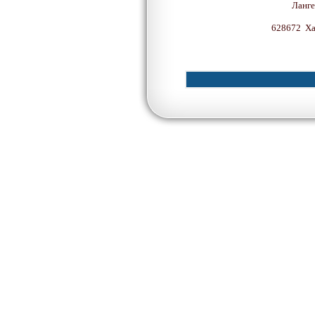
Ланге
628672 Ха