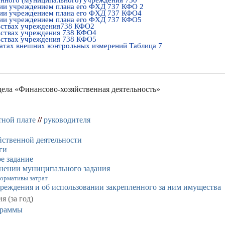
нии учреждением плана его ФХД 737 КФО 2
нии учреждением плана его ФХД 737 КФО4
нии учреждением плана его ФХД 737 КФО5
льствах учреждения738 КФО2
ьствах учреждения 738 КФО4
ьствах учреждения 738 КФО5
татах внешних контрольных измерений Таблица 7
дела «Финансово-хозяйственная деятельность»
тной плате
//
руководителя
йственной деятельности
ги
е задание
нении муниципального задания
ормативы затрат
учреждения и об использовании закрепленного за ним имущества
 (за год)
граммы