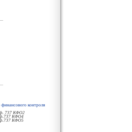
) финансового контроля
ф. 737 КФO2
ф.737 КФО4
ф.737 КФО5