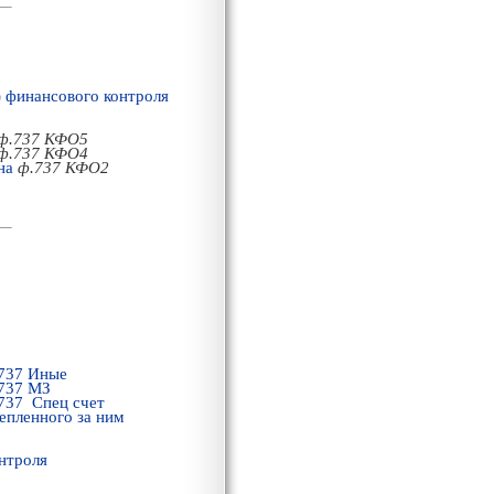
) финансового контроля
ф.737 КФО5
ф.737 КФО4
 на
ф.737 КФO2
 737 Иные
 737 МЗ
 737 Спец счет
епленного за ним
нтроля