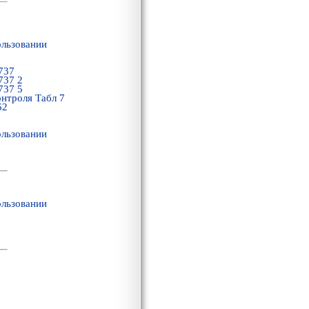
ользовании
737
737 2
737 5
онтроля Табл 7
62
ользовании
ользовании