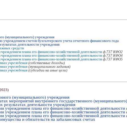
ого (муниципального) учреждения
ю учреждением счетов бухгалтерского учета отчетного финансового года
езультатах деятельности учреждения
нежных средств
учреждением плана его финансово-хозяйственной деятельности
ф.737 КФО2
учреждением плана его финансово-хозяйственной деятельности
ф.737 КФО4
учреждением плана его финансово-хозяйственной деятельности
ф.737 КФО5
твах учреждения
(собственные доходы)
твах учреждения
(муниципального задания)
твах учреждения
(субсидии на иные цели)
.2023
)
енного (муниципального) учреждения
татах мероприятий внутреннего государственного (муниципального
х результатах деятельности учреждения
ии учреждением плана его финансово-хозяйственной деятельности
ии учреждением плана его финансово-хозяйственной деятельности
ии учреждением плана его финансово-хозяйственной деятельности
 имущества и обязательств на забалансовых счетах